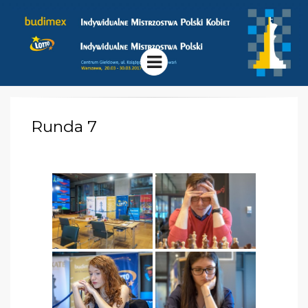
MISTRZOS
LOTTO INDYWIDUALNE
MISTRZOSTWA POLSKI BUDIMEX
INDYWIDUALNE MISTRZOSTWA
POLSKI 201
Menu
POLSKI KOBIET
Runda 7